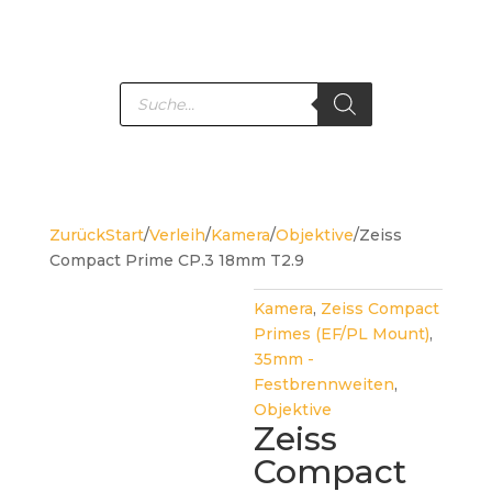
Products
search
Zurück
Start
/
Verleih
/
Kamera
/
Objektive
/
Zeiss
Compact Prime CP.3 18mm T2.9
Kamera
,
Zeiss Compact
Primes (EF/PL Mount)
,
35mm -
Festbrennweiten
,
Objektive
Zeiss
Compact