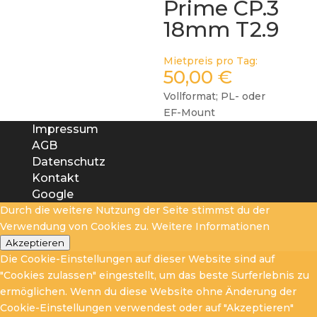
Prime CP.3
18mm T2.9
Mietpreis pro Tag:
50,00
€
Vollformat; PL- oder
EF-Mount
Impressum
AGB
Datenschutz
Kontakt
Google
Durch die weitere Nutzung der Seite stimmst du der
Verwendung von Cookies zu.
Weitere Informationen
Akzeptieren
Die Cookie-Einstellungen auf dieser Website sind auf
"Cookies zulassen" eingestellt, um das beste Surferlebnis zu
ermöglichen. Wenn du diese Website ohne Änderung der
Cookie-Einstellungen verwendest oder auf "Akzeptieren"