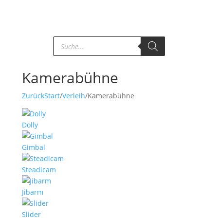
Products
search
Kamerabühne
Zurück
Start
/
Verleih
/
Kamerabühne
Dolly
Gimbal
Steadicam
Jibarm
Slider