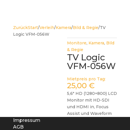
Zurück
Start
/
Verleih
/
Kamera
/
Bild & Regie
/
TV
Logic VFM-056W
Monitore
,
Kamera
,
Bild
& Regie
TV Logic
VFM-056W
Mietpreis pro Tag:
25,00
€
5,6″ HD (1280×800) LCD
Monitor mit HD-SDI
und HDMI in, Focus
Assist und Waveform
Impressum
AGB