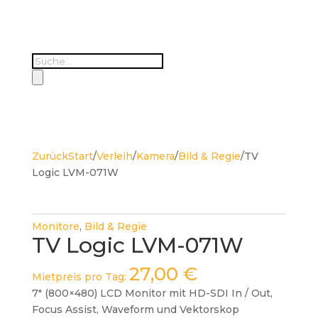
Products
search
Zurück
Start
/
Verleih
/
Kamera
/
Bild & Regie
/
TV
Logic LVM-071W
Monitore
,
Bild & Regie
TV Logic LVM-071W
27,00
€
Mietpreis pro Tag:
7″ (800×480) LCD Monitor mit HD-SDI In / Out,
Focus Assist, Waveform und Vektorskop