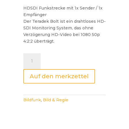
HDSDI Funkstrecke mit 1x Sender / 1x
Empfänger
Der Teradek Bolt ist ein drahtloses HD-
SDI Monitoring System, das ohne
Verzögerung HD-Video bei 1080 50p
4:2:2 überträgt.
Teradek
Bolt
300
Auf den merkzettel
mit
1x
Empfänger
Menge
Bildfunk
,
Bild & Regie