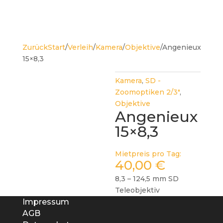
Zurück
Start
/
Verleih
/
Kamera
/
Objektive
/
Angenieux
15×8,3
Kamera
,
SD -
Zoomoptiken 2/3"
,
Objektive
Angenieux
15×8,3
Mietpreis pro Tag:
40,00
€
8,3 – 124,5 mm SD
Teleobjektiv
Impressum
AGB