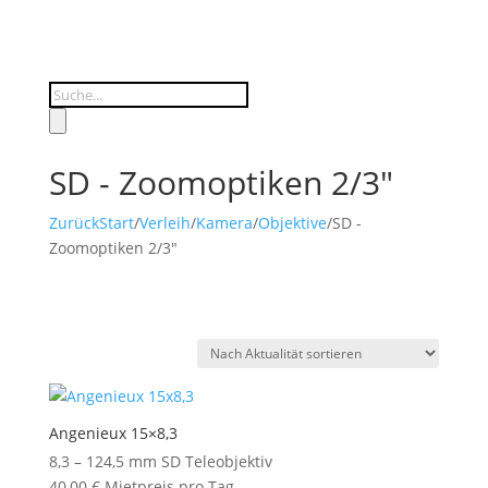
Products
search
SD - Zoomoptiken 2/3"
Zurück
Start
/
Verleih
/
Kamera
/
Objektive
/
SD -
Zoomoptiken 2/3"
Angenieux 15×8,3
8,3 – 124,5 mm SD Teleobjektiv
40,00
€
Mietpreis pro Tag