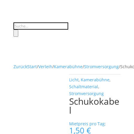
Products
search
Zurück
Start
/
Verleih
/
Kamerabühne
/
Stromversorgung
/
Schuko
Licht
,
Kamerabühne
,
Schaltmaterial
,
Stromversorgung
Schukokabe
l
Mietpreis pro Tag:
1,50
€