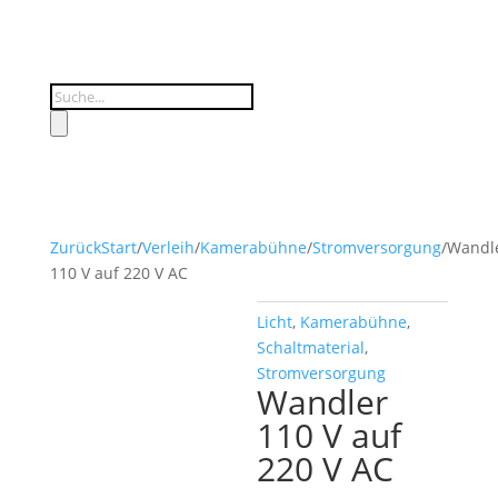
Products
search
Zurück
Start
/
Verleih
/
Kamerabühne
/
Stromversorgung
/
Wandl
110 V auf 220 V AC
Licht
,
Kamerabühne
,
Schaltmaterial
,
Stromversorgung
Wandler
110 V auf
220 V AC