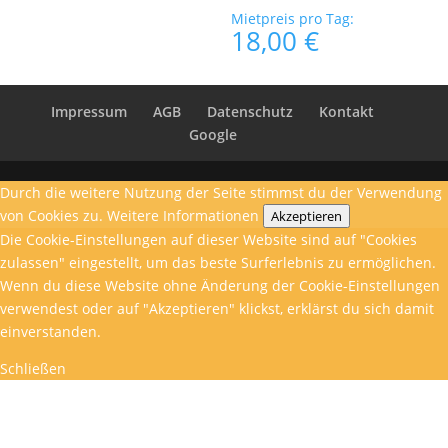
Mietpreis pro Tag:
18,00
€
Impressum
AGB
Datenschutz
Kontakt
Google
Durch die weitere Nutzung der Seite stimmst du der Verwendung
von Cookies zu.
Weitere Informationen
Akzeptieren
Die Cookie-Einstellungen auf dieser Website sind auf "Cookies
zulassen" eingestellt, um das beste Surferlebnis zu ermöglichen.
Wenn du diese Website ohne Änderung der Cookie-Einstellungen
verwendest oder auf "Akzeptieren" klickst, erklärst du sich damit
einverstanden.
Schließen