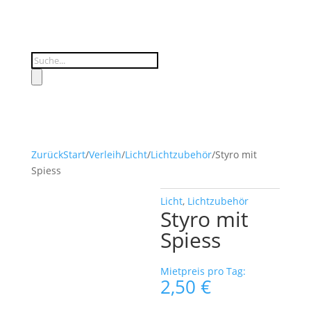
Products
search
Zurück
Start
/
Verleih
/
Licht
/
Lichtzubehör
/
Styro mit
Spiess
Licht
,
Lichtzubehör
Styro mit
Spiess
Mietpreis pro Tag:
2,50
€