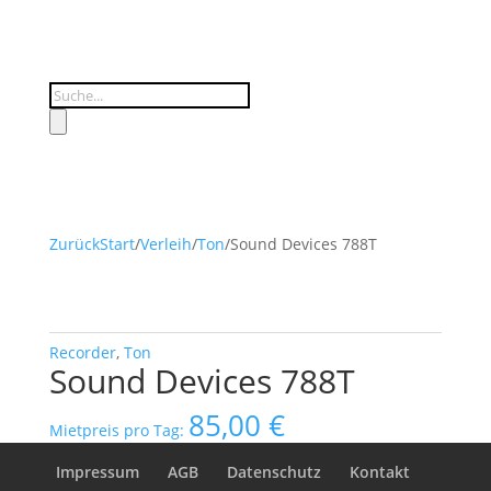
Products
search
Zurück
Start
/
Verleih
/
Ton
/
Sound Devices 788T
Recorder
,
Ton
Sound Devices 788T
85,00
€
Mietpreis pro Tag:
Impressum
AGB
Datenschutz
Kontakt