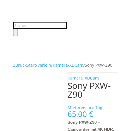
Products
search
Zurück
Start
/
Verleih
/
Kamera
/
XDCam
/
Sony PXW-Z90
Kamera
,
XDCam
Sony PXW-
Z90
Mietpreis pro Tag:
65,00
€
Sony PXW-Z90 –
Camcorder mit 4K HDR,