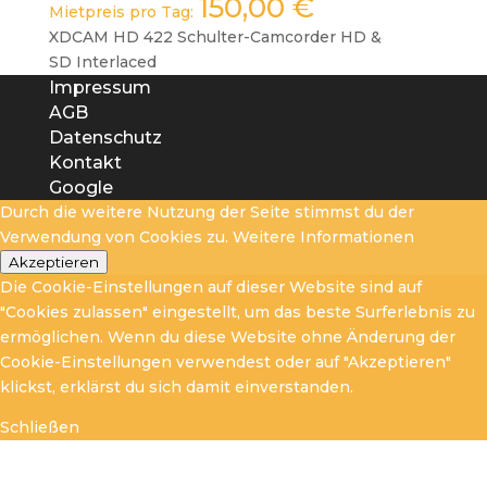
150,00
€
Mietpreis pro Tag:
XDCAM HD 422 Schulter-Camcorder HD &
SD Interlaced
Impressum
AGB
Datenschutz
Kontakt
Google
Durch die weitere Nutzung der Seite stimmst du der
Verwendung von Cookies zu.
Weitere Informationen
Akzeptieren
Die Cookie-Einstellungen auf dieser Website sind auf
"Cookies zulassen" eingestellt, um das beste Surferlebnis zu
ermöglichen. Wenn du diese Website ohne Änderung der
Cookie-Einstellungen verwendest oder auf "Akzeptieren"
klickst, erklärst du sich damit einverstanden.
Schließen