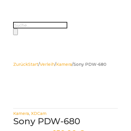
Products
search
Zurück
Start
/
Verleih
/
Kamera
/
Sony PDW-680
Kamera
,
XDCam
Sony PDW-680