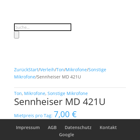
Products
search
Zurück
Start
/
Verleih
/
Ton
/
Mikrofone
/
Sonstige
Mikrofone
/
Sennheiser MD 421U
Ton
,
Mikrofone
,
Sonstige Mikrofone
Sennheiser MD 421U
7,00
€
Mietpreis pro Tag:
Impressum
AGB
Datenschutz
Kontakt
Google