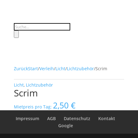
Products
search
Zurück
Start
/
Verleih
/
Licht
/
Lichtzubehör
/
Scrim
Licht
,
Lichtzubehör
Scrim
2,50
€
Mietpreis pro Tag:
Impressum
AGB
Datenschutz
Kontakt
Google