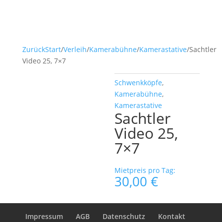
Zurück
Start
/
Verleih
/
Kamerabühne
/
Kamerastative
/
Sachtler
Video 25, 7×7
Schwenkköpfe
,
Kamerabühne
,
Kamerastative
Sachtler
Video 25,
7×7
Mietpreis pro Tag:
30,00
€
Impressum
AGB
Datenschutz
Kontakt