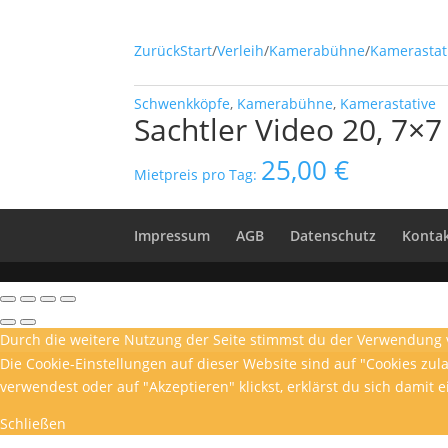
Zurück
Start
/
Verleih
/
Kamerabühne
/
Kamerastat
Schwenkköpfe
,
Kamerabühne
,
Kamerastative
Sachtler Video 20, 7×7
25,00
€
Mietpreis pro Tag:
Impressum
AGB
Datenschutz
Konta
Durch die weitere Nutzung der Seite stimmst du der Verwendung 
Die Cookie-Einstellungen auf dieser Website sind auf "Cookies zu
verwendest oder auf "Akzeptieren" klickst, erklärst du sich damit 
Schließen