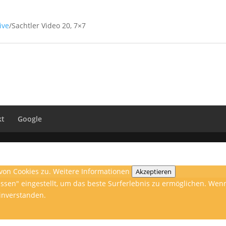
ive
/
Sachtler Video 20, 7×7
kt
Google
von Cookies zu.
Weitere Informationen
Akzeptieren
lassen" eingestellt, um das beste Surferlebnis zu ermöglichen. W
einverstanden.