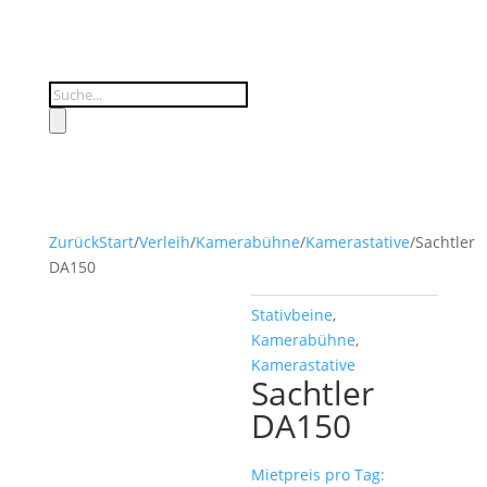
Products
search
Zurück
Start
/
Verleih
/
Kamerabühne
/
Kamerastative
/
Sachtler
DA150
Stativbeine
,
Kamerabühne
,
Kamerastative
Sachtler
DA150
Mietpreis pro Tag: