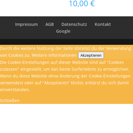
10,00
€
Impressum
AGB
Datenschutz
Kontakt
Google
Durch die weitere Nutzung der Seite stimmst du der Verwendung
von Cookies zu.
Weitere Informationen
Akzeptieren
Die Cookie-Einstellungen auf dieser Website sind auf "Cookies
zulassen" eingestellt, um das beste Surferlebnis zu ermöglichen.
Wenn du diese Website ohne Änderung der Cookie-Einstellungen
verwendest oder auf "Akzeptieren" klickst, erklärst du sich damit
einverstanden.
Schließen