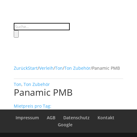
Products
search
Zurück
Start
/
Verleih
/
Ton
/
Ton Zubehör
/
Panamic PMB
Ton
,
Ton Zubehör
Panamic PMB
Mietpreis pro Tag:
Impressum
AGB
Datenschutz
Kontakt
Google