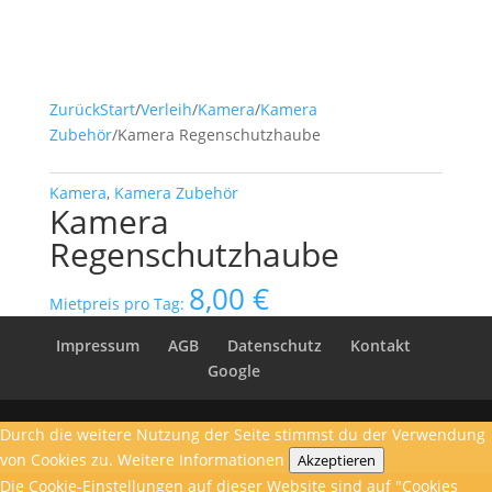
Zurück
Start
/
Verleih
/
Kamera
/
Kamera
Zubehör
/
Kamera Regenschutzhaube
Kamera
,
Kamera Zubehör
Kamera
Regenschutzhaube
8,00
€
Mietpreis pro Tag:
Impressum
AGB
Datenschutz
Kontakt
Google
Durch die weitere Nutzung der Seite stimmst du der Verwendung
von Cookies zu.
Weitere Informationen
Akzeptieren
Die Cookie-Einstellungen auf dieser Website sind auf "Cookies