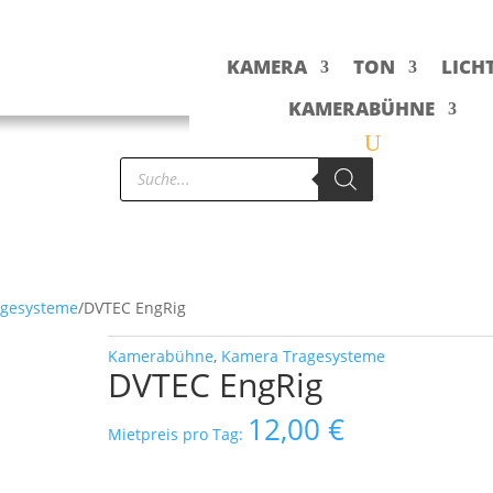
KAMERA
TON
LICH
KAMERABÜHNE
Products
search
agesysteme
/
DVTEC EngRig
Kamerabühne
,
Kamera Tragesysteme
DVTEC EngRig
12,00
€
Mietpreis pro Tag: