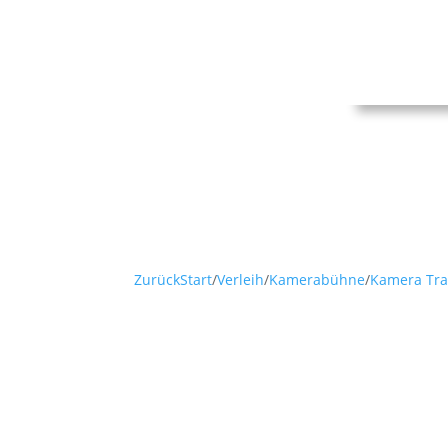
Zurück
Start
/
Verleih
/
Kamerabühne
/
Kamera Tr