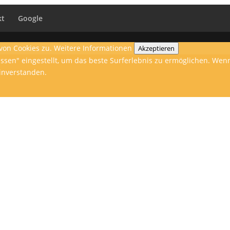
kt
Google
von Cookies zu.
Weitere Informationen
Akzeptieren
lassen" eingestellt, um das beste Surferlebnis zu ermöglichen. W
einverstanden.