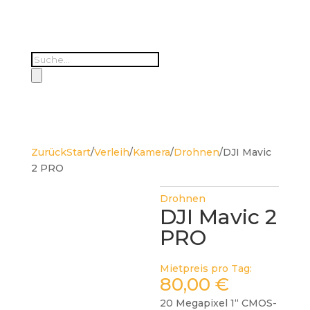
Products
search
Zurück
Start
/
Verleih
/
Kamera
/
Drohnen
/
DJI Mavic
2 PRO
Drohnen
DJI Mavic 2
PRO
Mietpreis pro Tag:
80,00
€
20 Megapixel 1“ CMOS-