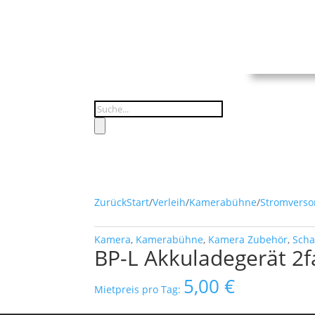
Products
search
Zurück
Start
/
Verleih
/
Kamerabühne
/
Stromverso
Kamera
,
Kamerabühne
,
Kamera Zubehör
,
Scha
BP-L Akkuladegerät 2f
5,00
€
Mietpreis pro Tag: