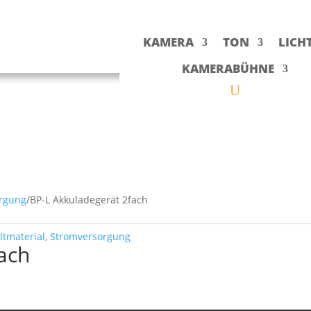
KAMERA
TON
LICH
KAMERABÜHNE
rgung
/
BP-L Akkuladegerät 2fach
ltmaterial
,
Stromversorgung
ach