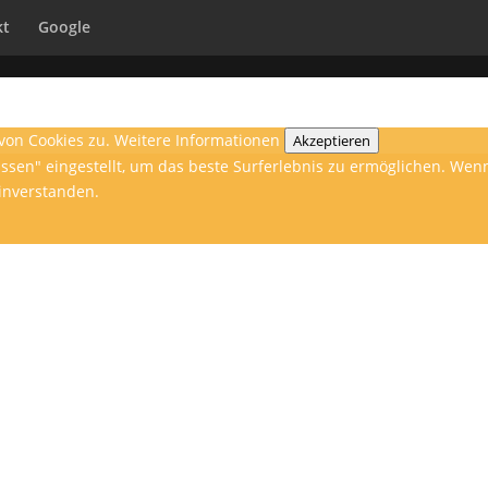
kt
Google
von Cookies zu.
Weitere Informationen
Akzeptieren
lassen" eingestellt, um das beste Surferlebnis zu ermöglichen. W
einverstanden.