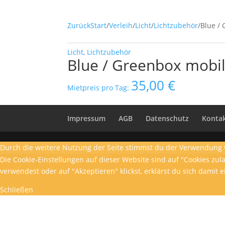
Zurück
Start
/
Verleih
/
Licht
/
Lichtzubehör
/
Blue / 
Licht
,
Lichtzubehör
Blue / Greenbox mobil
35,00
€
Mietpreis pro Tag:
Impressum
AGB
Datenschutz
Konta
Durch die weitere Nutzung der Seite stimmst du der Verwendung 
Die Cookie-Einstellungen auf dieser Website sind auf "Cookies zu
verwendest oder auf "Akzeptieren" klickst, erklärst du sich damit 
Schließen