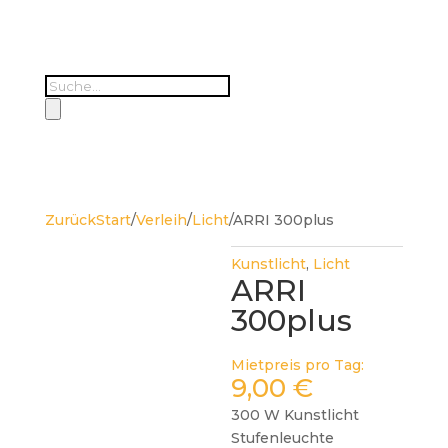
Products
search
Zurück
Start
/
Verleih
/
Licht
/
ARRI 300plus
Kunstlicht
,
Licht
ARRI
300plus
Mietpreis pro Tag:
9,00
€
300 W Kunstlicht
Stufenleuchte