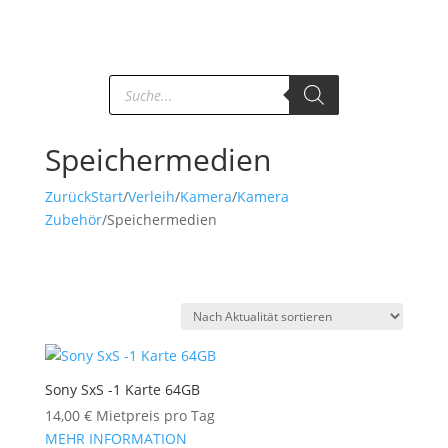
Products
search
Speichermedien
Zurück
Start
/
Verleih
/
Kamera
/
Kamera
Zubehör
/
Speichermedien
Sony SxS -1 Karte 64GB
14,00
€
Mietpreis pro Tag
MEHR INFORMATION